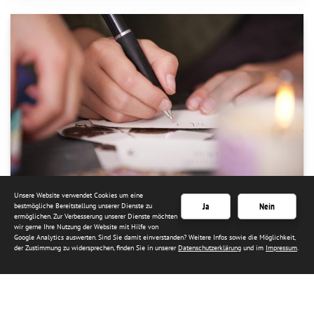
Unsere Website verwendet Cookies um eine
Ja
Nein
bestmögliche Bereitstellung unserer Dienste zu
ermöglichen. Zur Verbesserung unserer Dienste möchten
Der Digitale Nachlassdienst
wir gerne Ihre Nutzung der Website mit Hilfe von
Google Analytics auswerten. Sind Sie damit einverstanden? Weitere Infos sowie die Möglichkeit,
der Zustimmung zu widersprechen, finden Sie in unserer
Datenschutzerklärung
und im
Impressum
.
Im Trauerfall kann der digitale Nachlass für Angehörige mit
erheblichen Kosten verbunden sein.
Mehr erfahren