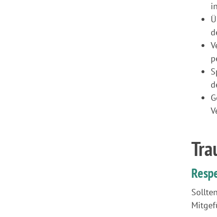
i
Ü
d
V
p
S
d
G
V
Tra
Respe
Sollte
Mitgef