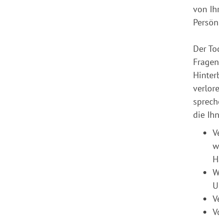
von Ih
Persönl
Der To
Fragen
Hinter
verlor
sprech
die Ih
V
w
H
W
U
V
V