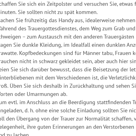
chaffen Sie sich ein Zeitpolster und versuchen Sie, etwas f
inuten. Sie sollten nicht zu spät kommen.
achen Sie frühzeitig das Handy aus, idealerweise nehmen S
ährend des Trauergottesdienstes, dem Weg zum Grab und d
chweigen – zum Austausch mit den anderen Trauergästen i
ragen Sie dunkle Kleidung, im Idealfall einen dunklen 
rawatte. Kopfbedeckungen sind für Männer tabu, Frauen k
rauchen nicht in schwarz gekleidet sein, aber auch hier 
eien Sie sich darüber bewusst, dass die Beisetzung der 
interbliebenen mit dem Verschiedenen ist, die Verletzlich
roß. Üben Sie sich deshalb in Zurückhaltung und sehen S
orten oder Umarmungen ab.
um evtl. im Anschluss an die Beerdigung stattfindenden Tr
ingeladen, d. h. ohne eine solche Einladung sollten Sie 
oll den Übergang von der Trauer zur Normalität schaffen,
elegenheit, ihre guten Erinnerungen an den Verstorbenen 
nd zu lachen.