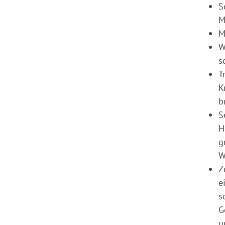
S
M
M
W
s
T
K
b
S
H
g
W
Z
e
s
G
u